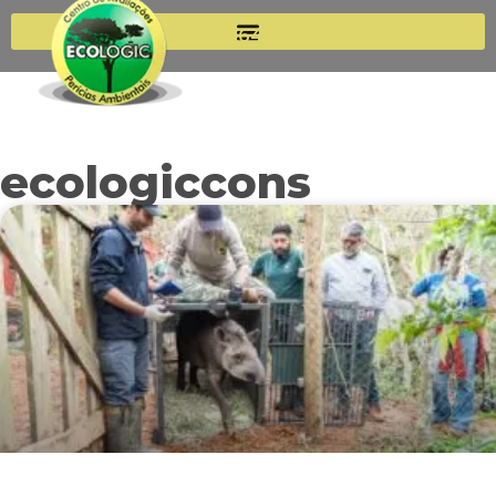
(11) 99264-6920
(11) 94510-7115
ecologiccons